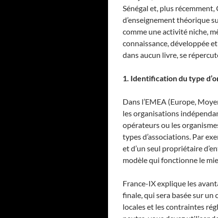
Sénégal et, plus récemment,
d’enseignement théorique su
comme une activité niche, m
connaissance, développée et 
dans aucun livre, se répercu
1. Identification du type d’
Dans l’EMEA (Europe, Moyen-O
les organisations indépendan
opérateurs ou les organismes
types d’associations. Par ex
et d’un seul propriétaire d’e
modèle qui fonctionne le mie
France-IX explique les avanta
finale, qui sera basée sur un
locales et les contraintes ré