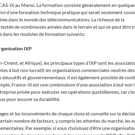
 CAS-IX au Maroc. La formation consiste généralement en quelque
ivi d’une formation technique pratique qui serait seulement cons
ême dans le monde des télécommunications. La richesse de la
testée de nombreuses années dans le terrain et qui ne peut être 
te dans les modules de formation suivants:
organisation IXP
rient, et Afrique), les principaux types d’IXP sont les associatio
tes à but non lucratif, les organisations commerciales neutres des
 éducatifs et gouvernementaux. Il est également possible de comb
emple, France-IX est une combinaison d’une association à but non l
ntreprise privée pour exécuter ses opérations quotidiennes, car c’es
ux pour assurer sa durabilité.
ges et les inconvénients de chaque choix et conseille sur la décisi
 certain nombre de facteurs, y compris les attentes du marché, les 
glementaires. Par exemple, si vous choisissez d’être une organisati