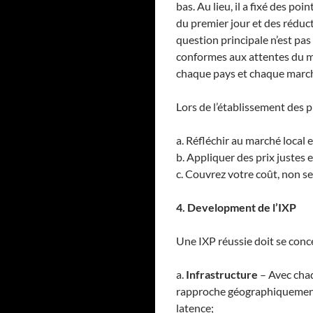
bas. Au lieu, il a fixé des po
du premier jour et des réduct
question principale n’est pas
conformes aux attentes du marc
chaque pays et chaque march
Lors de l’établissement des p
a. Réfléchir au marché local e
b. Appliquer des prix justes e
c. Couvrez votre coût, non se
4. Development de l’IXP
Une IXP réussie doit se con
a.
Infrastructure
– Avec chaq
rapproche géographiquement 
latence;