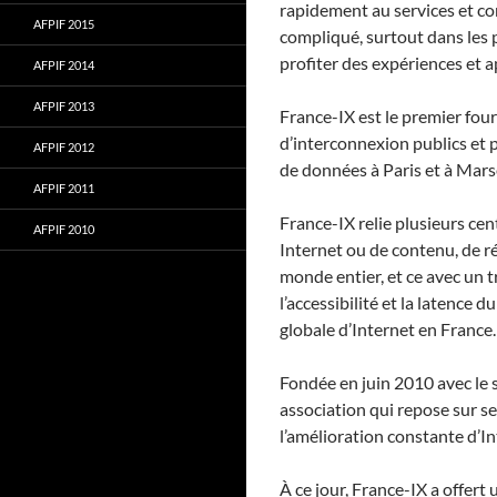
rapidement au services et co
AFPIF 2015
compliqué, surtout dans les 
profiter des expériences et a
AFPIF 2014
AFPIF 2013
France-IX est le premier four
d’interconnexion publics et p
AFPIF 2012
de données à Paris et à Marse
AFPIF 2011
France-IX relie plusieurs ce
AFPIF 2010
Internet ou de contenu, de r
monde entier, et ce avec un tr
l’accessibilité et la latence 
globale d’Internet en France.
Fondée en juin 2010 avec le 
association qui repose sur se
l’amélioration constante d’In
À ce jour, France-IX a offert