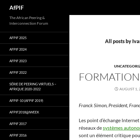
Skip
Search
AfPIF
to
content
The African Peering &
Interconnection Forum
AFPIF 2025
All posts by Iv
AFPIF 2024
AFPIF 2023
UNCATEGORI
AFPIF 2022
FORMATION 
SÉRIE DE PEERING VIRTUELS –
AUGUST 1, 
AFRIQUE 2020-2022
AFPIF-10 (AFPIF 2019)
Franck Simon, President, Franc
AFPIF2018@IWEEK
Les point d’échange Internet 
AFPIF 2017
réseaux de
systèmes auton
sont un élément critique pou
AFPIF 2016