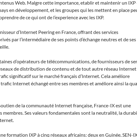
ntenus Web. Malgre cette importance, etablir et maintenir un IXP 
pays en développement, et les groupes qui les mettent en place p
pprendre de ce qui ont de l’experience avec les IXP.
nisseur d’Internet Peering en France, offrant des services
rivés par l’intermédiaire de ses points d’échange neutres et de ses
ille.
ntaines d’opérateurs de télécommunications, de fournisseurs de se
éseaux de distribution de contenu et de tout autre réseau Internet
afic significatif sur le marché français d’Internet. Cela améliore
du trafic Internet échangé entre ses membres et améliore ainsi la qua
soutien de la communauté Internet française, France-IX est une
s membres. Ses valeurs fondamentales sont la neutralité, la durabil
ternet.
 une formation IXP à cinq réseaux africains: deux en Guinée, SEN-I