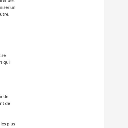
irer des
aniser un
utre.
 se
s qui
ur de
ent de
les plus