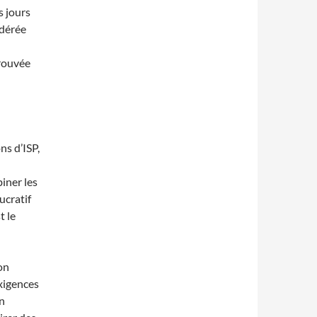
s jours
idérée
trouvée
ns d’ISP,
iner les
ucratif
t le
on
exigences
on