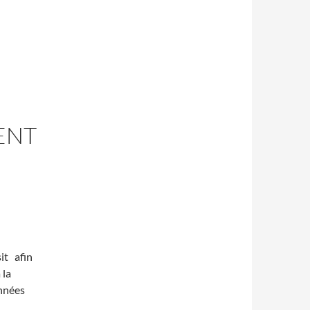
ENT
sit afin
 la
années