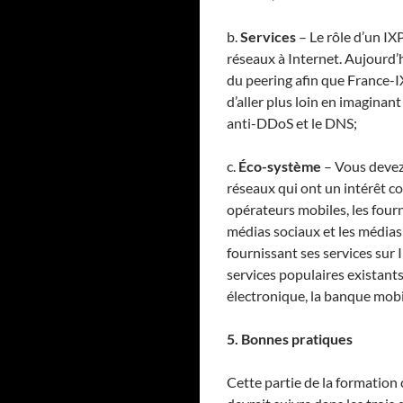
b.
Services
– Le rôle d’un IX
réseaux à Internet. Aujourd’
du peering afin que France-I
d’aller plus loin en imaginan
anti-DDoS et le DNS;
c.
Éco-système
– Vous devez
réseaux qui ont un intérêt co
opérateurs mobiles, les fourn
médias sociaux et les médias
fournissant ses services sur 
services populaires existant
électronique, la banque mobil
5. Bonnes pratiques
Cette partie de la formation 