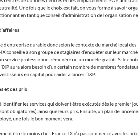
des centres de données neutres et des emplacements POP afin d’att
tralité. Une fois que le choix est fait, on vous forme à savoir org
ctionnant en tant que conseil d’administration de l’organisation ne
d’affaires
èle d’entreprise durable donc selon le contexte du marché local des
X conseille à son groupe de stagiaires d’enquêter sur leur marché
un service professionnel rémunéré ou un modèle gratuit. Si le choix
 l’IXP aura alors besoin d’un certain nombre de membres fondateur
tisseurs en capital pour aider à lancer l’IXP.
s et des prix
 identifier les services qui doivent être exécutés dès le premier jo
sont obligatoires), ainsi que leurs prix. Ensuite, un plan de lancem
éployé, une fois le bon moment venu
ement être le moins cher. France-IX n’a pas commencé avec les prix 