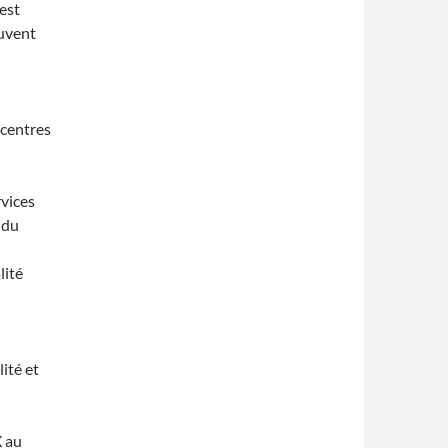
est
euvent
 centres
rvices
 du
lité
ité et
X au