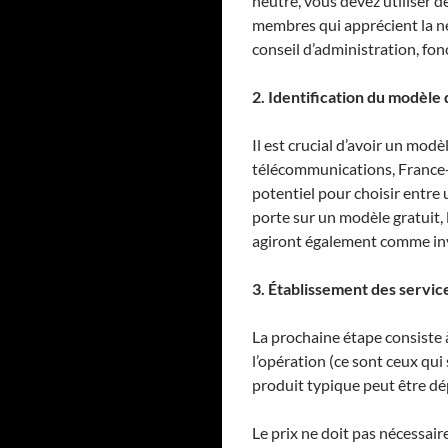
neutre, vous devez utiliser 
membres qui apprécient la neu
conseil d’administration, fon
2. Identification du modèle 
Il est crucial d’avoir un mod
télécommunications, France-I
potentiel pour choisir entre 
porte sur un modèle gratuit,
agiront également comme inves
3. Établissement des service
La prochaine étape consiste à
l’opération (ce sont ceux qui 
produit typique peut être d
Le prix ne doit pas nécessair