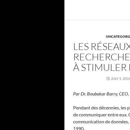
UNCATEGORI
LES RÉSEAU
RECHERCHE 
À STIMULER 
JULY 5, 201
Par Dr. Boubakar Barry, CE
Pendant des décennies, les pa
de communiquer entre eux. Ce
communication de données, en
1990.