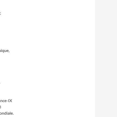
;
nique,
,
ance-IX
é
ondiale.