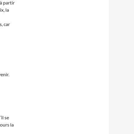
à partir
x, la
s, car
enir.
il se
ours la