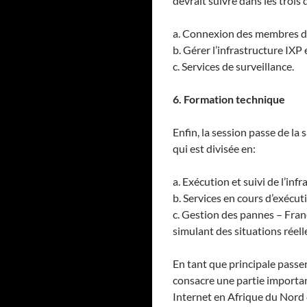
devrait suivre dans les trois
a. Connexion des membres de
b. Gérer l’infrastructure IXP
c. Services de surveillance.
6. Formation technique
Enfin, la session passe de la
qui est divisée en:
a. Exécution et suivi de l’inf
b. Services en cours d’exécut
c. Gestion des pannes – Fra
simulant des situations réell
En tant que principale passe
consacre une partie importan
Internet en Afrique du Nord e