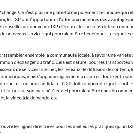
P change. Ce n’est plus une plate-forme purement technique qui rel
hui, les IXP ont l’opportunité d’offrir aux membres des avantages 
X conseille aux nouveaux IXP d’écouter les besoins de leur commu
t de nouveaux services qui pourraient être bénéfiques, tels que les 
 rassembler ensemble la communauté locale, à savoir une variété 
mmun d’échanger du trafic. Cela est naturel pour les transporteurs
isseurs de services Internet, les réseaux de diffusion de contenu, l
 numériques, mais s’applique également à d’autres. Toute entrepri
Internet est un bon candidat et l’IXP doit comprendre quels sont l
s et futurs sur son marché. Ceux-ci pourraient être dans le comme
e, la vidéo à la demande, etc.
couvre les lignes directrices pour les meilleures pratiques qu’un I