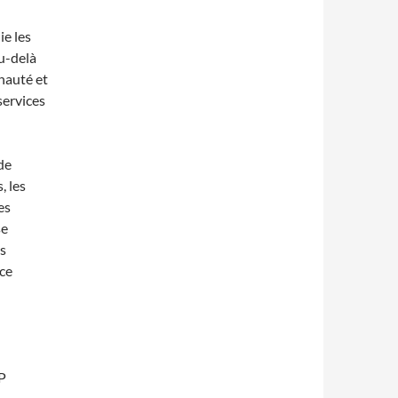
ie les
au-delà
nauté et
services
de
, les
es
se
es
rce
XP