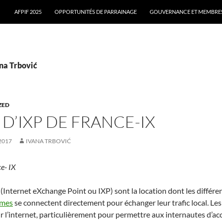
AFPIF 2025
OPPORTUNITÉS DE PARRAINAGE
GOUVERNANCE ET MEMBRES 
ana Trbović
ZED
D’IXP DE FRANCE-IX
2017
IVANA TRBOVIĆ
e- IX
(Internet eXchange Point ou IXP) sont la location dont les différe
omes
se connectent directement pour échanger leur trafic local. Les
r l’internet, particulièrement pour permettre aux internautes d’ac