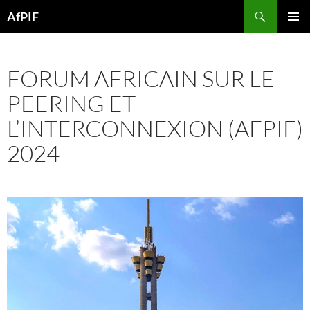
Skip
Search
AfPIF
to
PRIMAR
content
MENU
FORUM AFRICAIN SUR LE
PEERING ET
L’INTERCONNEXION (AFPIF)
2024