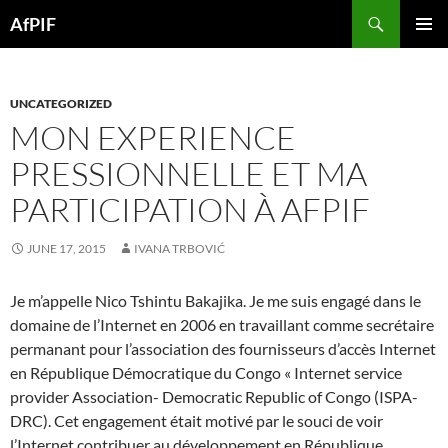
Skip
Search
AfPIF
to
PRIMAR
content
MENU
UNCATEGORIZED
MON EXPERIENCE
PRESSIONNELLE ET MA
PARTICIPATION À AFPIF
JUNE 17, 2015
IVANA TRBOVIĆ
Je m’appelle Nico Tshintu Bakajika. Je me suis engagé dans le
domaine de l’Internet en 2006 en travaillant comme secrétaire
permanant pour l’association des fournisseurs d’accès Internet
en République Démocratique du Congo « Internet service
provider Association- Democratic Republic of Congo (ISPA-
DRC). Cet engagement était motivé par le souci de voir
l’Internet contribuer au développement en République