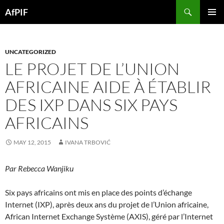
Skip
Search
AfPIF
to
PRIMAR
content
MENU
UNCATEGORIZED
LE PROJET DE L’UNION
AFRICAINE AIDE À ÉTABLIR
DES IXP DANS SIX PAYS
AFRICAINS
MAY 12, 2015
IVANA TRBOVIĆ
Par Rebecca Wanjiku
Six pays africains ont mis en place des points d’échange
Internet (IXP), après deux ans du projet de l’Union africaine,
African Internet Exchange Système (AXIS), géré par l’Internet