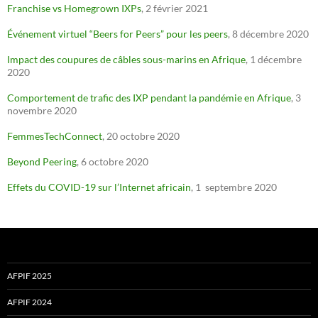
Franchise vs Homegrown IXPs
, 2 février 2021
Événement virtuel “Beers for Peers” pour les peers
, 8 décembre 2020
Impact des coupures de câbles sous-marins en Afrique
, 1 décembre
2020
Comportement de trafic des IXP pendant la pandémie en Afrique
, 3
novembre 2020
FemmesTechConnect
, 20 octobre 2020
Beyond Peering
, 6 octobre 2020
Effets du COVID-19 sur l’Internet africain
, 1 septembre 2020
AFPIF 2025
AFPIF 2024