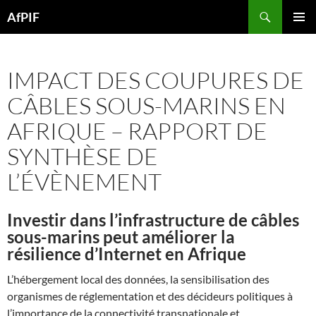
Skip
Search
AfPIF
to
PRIMAR
content
MENU
IMPACT DES COUPURES DE
CÂBLES SOUS-MARINS EN
AFRIQUE – RAPPORT DE
SYNTHÈSE DE
L’ÉVÈNEMENT
Investir dans l’infrastructure de câbles
sous-marins peut améliorer la
résilience d’Internet en Afrique
L’hébergement local des données, la sensibilisation des
organismes de réglementation et des décideurs politiques à
l’importance de la connectivité transnationale et