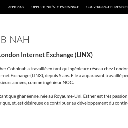
AFPIF 2025
OPPORTUNITÉS DE PARRAINAGE
GOUVERNANCE ET MEMBRES 
BBINAH
 London Internet Exchange (LINX)
her Cobbinah a travaillé en tant qu’ingénieure réseau chez Londo
ernet Exchange (LINX), depuis 5 ans. Elle a auparavant travaillé p
sieurs années, comme ingénieur NOC.
tant que ghanéenne, née au Royaume-Uni, Esther est très passion
frique, et, est désireuse de contribuer au développement du contin