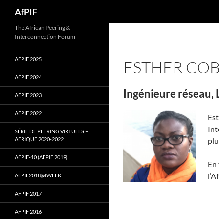
Skip
Search
AfPIF
to
content
The African Peering &
Interconnection Forum
AFPIF 2025
ESTHER CO
AFPIF 2024
Ingénieure réseau,
AFPIF 2023
AFPIF 2022
Est
Int
SÉRIE DE PEERING VIRTUELS –
AFRIQUE 2020-2022
plu
AFPIF-10 (AFPIF 2019)
En 
l’A
AFPIF2018@IWEEK
AFPIF 2017
AFPIF 2016