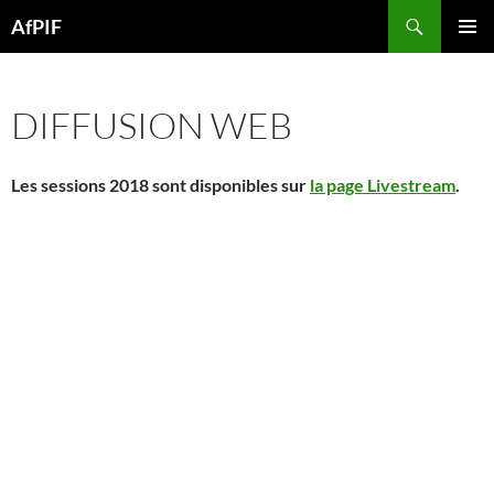
Skip
Search
AfPIF
to
PRIMAR
content
MENU
DIFFUSION WEB
Les sessions 2018 sont disponibles sur
la page Livestream
.