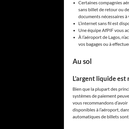
Certaines compagnies aéri
sans billet de retour ou d
documents nécessaires à 
L’internet sans fil est disp
Une équipe AfPIF vous acc
À l’aéroport de Lagos, n’a
vos bagages ou à effectuer
Au sol
L’argent liquide est 
Bien que la plupart des princi
systèmes de paiement peuvent
vous recommandons d’avoir su
disponibles à l’aéroport, dan
automatiques de billets sont