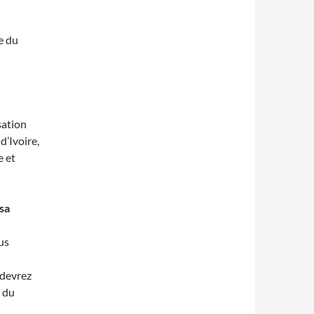
e du
sation
d’Ivoire,
e et
sa
us
 devrez
 du