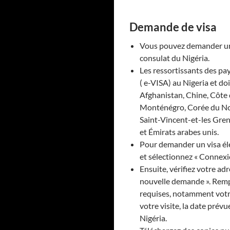
Demande de visa
Vous pouvez demander un 
consulat du Nigéria.
Les ressortissants des pay
( e-VISA) au Nigeria et do
Afghanistan, Chine, Côte d
Monténégro, Corée du Nor
Saint-Vincent-et-les Gren
et Émirats arabes unis.
Pour demander un visa él
et sélectionnez « Connexio
Ensuite, vérifiez votre ad
nouvelle demande ». Rempl
requises, notamment votre
votre visite, la date prévue
Nigéria.