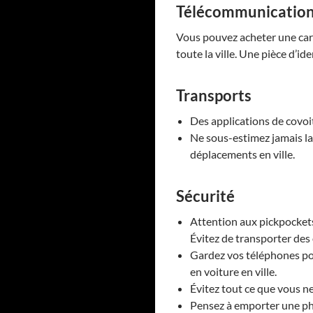
Télécommunicatio
Vous pouvez acheter une cart
toute la ville. Une pièce d’ide
Transports
Des applications de covoi
Ne sous-estimez jamais la
déplacements en ville.
Sécurité
Attention aux pickpockets
Évitez de transporter des 
Gardez vos téléphones por
en voiture en ville.
Évitez tout ce que vous n
Pensez à emporter une pho