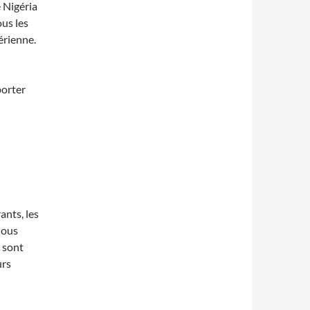
 Nigéria
ous les
érienne.
porter
ants, les
nous
 sont
urs