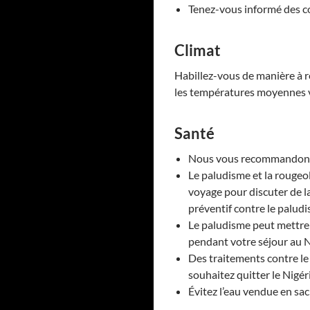
Tenez-vous informé des co
Climat
Habillez-vous de manière à res
les températures moyennes va
Santé
Nous vous recommandons 
Le paludisme et la rougeo
voyage pour discuter de l
préventif contre le palud
Le paludisme peut mettre 
pendant votre séjour au Ni
Des traitements contre le
souhaitez quitter le Nigér
Évitez l’eau vendue en sach