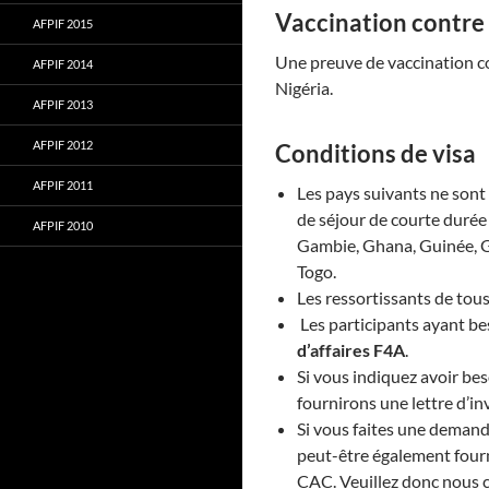
Vaccination contre 
AFPIF 2015
Une preuve de vaccination co
AFPIF 2014
Nigéria.
AFPIF 2013
AFPIF 2012
Conditions de visa
AFPIF 2011
Les pays suivants ne sont 
de séjour de courte durée 
AFPIF 2010
Gambie, Ghana, Guinée, Gui
Togo.
Les ressortissants de tou
Les participants ayant be
d’affaires F4A
.
Si vous indiquez avoir bes
fournirons une lettre d’inv
Si vous faites une demand
peut-être également fourn
CAC. Veuillez donc nous 