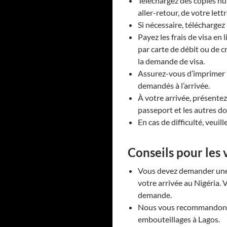
Téléchargez des copies nu
aller-retour, de votre lett
Si nécessaire, téléchargez
Payez les frais de visa en
par carte de débit ou de c
la demande de visa.
Assurez-vous d’imprimer t
demandés à l’arrivée.
À votre arrivée, présente
passeport et les autres d
En cas de difficulté, veuil
Conseils pour les 
Vous devez demander une 
votre arrivée au Nigéria. 
demande.
Nous vous recommandons de
embouteillages à Lagos.