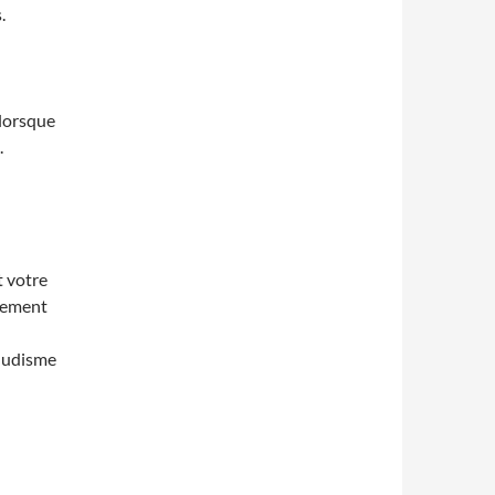
.
 lorsque
.
t votre
itement
aludisme