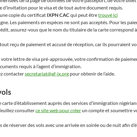
mérisées de la page de données de votre passeport, de votre billet
re d’invitation pour le visa et de tout autre document requis.
 une copie du certificat
IXPN CAC
qui peut être
trouvé ici
 ligne. Les paiements en espèces ne sont pas acceptés. Pour les pai
rédit, assurez-vous que le nom du titulaire de la carte correspond à
out reçu de paiement et accusé de réception, car ils pourraient vo
z votre lettre de visa pré-approuvée, votre confirmation de paieme
ocuments requis à l’agent d’immigration.
lez contacter
secretariat@af-ix.org
pour obtenir de l’aide.
vols
carte d’établissement auprès des services d’immigration nigérian
Veuillez consulter
ce site web pour créer
un compte et soumettre v
 réserver des vols avec une arrivée en soirée ou de nuit afin d’év