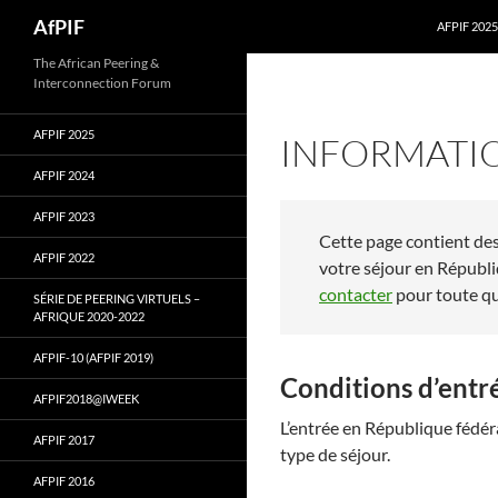
Skip
Search
AfPIF
AFPIF 2025
to
content
The African Peering &
Interconnection Forum
AFPIF 2025
INFORMATI
AFPIF 2024
AFPIF 2023
Cette page contient des
AFPIF 2022
votre séjour en Républi
contacter
pour toute qu
SÉRIE DE PEERING VIRTUELS –
AFRIQUE 2020-2022
AFPIF-10 (AFPIF 2019)
Conditions d’entr
AFPIF2018@IWEEK
L’entrée en République fédéra
AFPIF 2017
type de séjour.
AFPIF 2016