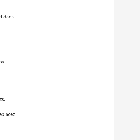
et dans
os
ts.
éplacez