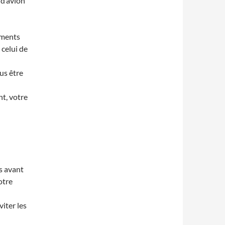
 d’avion
ements
 celui de
us être
nt, votre
s avant
otre
iter les