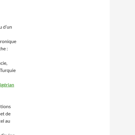
u d’un
ctronique
he :
cie,
 Turquie
igérian
ations
jet de
tel au