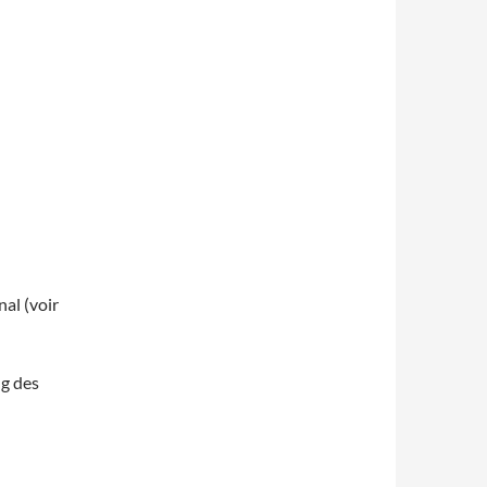
nal (voir
ng des