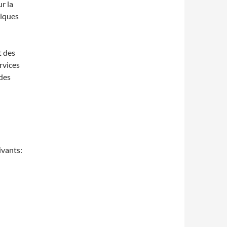
r la
tiques
t des
rvices
 des
ivants: