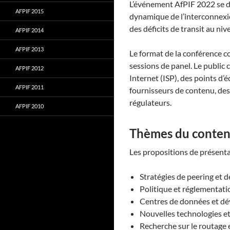
L’événement AfPIF 2022 se dé
AFPIF 2015
dynamique de l’interconnexio
des déficits de transit au niv
AFPIF 2014
AFPIF 2013
Le format de la conférence co
sessions de panel. Le public
AFPIF 2012
Internet (ISP), des points d
AFPIF 2011
fournisseurs de contenu, des
régulateurs.
AFPIF 2010
Thèmes du conte
Les propositions de présenta
Stratégies de peering et d
Politique et réglementati
Centres de données et d
Nouvelles technologies et 
Recherche sur le routage 