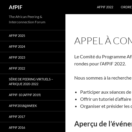
Skip
Search
AfPIF
AFPIF 2022
ORDRE
to
content
The African Peering &
Interconnection Forum
AFPIF 2025
APPEL À CO
AFPIF 2024
Le Comité du Programme AfPIF
AFPIF 2023
rondes pour l’AfPIF 2022.
AFPIF 2022
Nous sommes à la recherche 
SÉRIE DE PEERING VIRTUELS –
AFRIQUE 2020-2022
Participer aux séances de
AFPIF-10 (AFPIF 2019)
Offrir un tutoriel d’affaire
Organiser et présider les 
AFPIF2018@IWEEK
AFPIF 2017
Aperçu de l’évén
AFPIF 2016