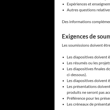
Expériences et enseigneme
Autres questions relatives 
Des informations complémenta
Exigences de soum
Les soumissions doivent être
Les diapositives doivent 
Les résumés ou les projets
Les diapositives finales do
ci-dessous).
Les diapositives doivent
Les présentations doivent
produits ne seront pas ac
Préférence pour les prése
Les créneaux de présentat