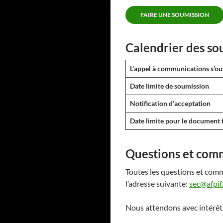
FAIRE UNE SOUMISSION
Calendrier des so
L’appel à communications s’ou
Date limite de soumission
Notification d’acceptation
Date limite pour le document f
Questions et com
Toutes les questions et comm
l’adresse suivante:
sec@afpif
Nous attendons avec intérêt 